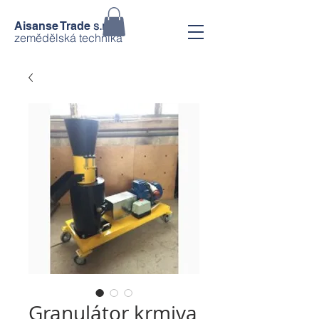
s.r.o.
Aisanse Trade
zemědělská technika
Granulátor krmiva