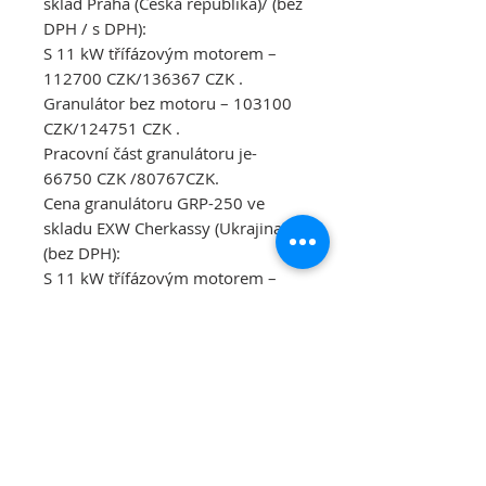
sklad Praha (Česká republika)/ (bez
DPH / s DPH):
S 11 kW třífázovým motorem –
112700 CZK/136367 CZK .
Granulátor bez motoru – 103100
CZK/124751 CZK .
Pracovní část granulátoru je-
66750 CZK /80767CZK.
Cena granulátoru GRP-250 ve
skladu EXW Cherkassy (Ukrajina)/
(bez DPH):
S 11 kW třífázovým motorem –
3480 Euro.
Granulátor bez motoru – 2980
Euro.
Pracovní část granulátoru je 2200
Euro.
Poskytovatel: AISANSE TRADE