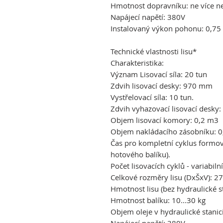
Hmotnost dopravníku: ne více n
Napájecí napětí: 380V
Instalovaný výkon pohonu: 0,75
Technické vlastnosti lisu*
Charakteristika:
Význam Lisovací síla: 20 tun
Zdvih lisovací desky: 970 mm
Vystřelovací síla: 10 tun.
Zdvih vyhazovací lisovací desk
Objem lisovací komory: 0,2 m3
Objem nakládacího zásobníku: 
Čas pro kompletní cyklus formová
hotového balíku).
Počet lisovacích cyklů - variabiln
Celkové rozměry lisu (DxŠxV)
Hmotnost lisu (bez hydraulické st
Hmotnost balíku: 10...30 kg
Objem oleje v hydraulické stanici
Napájecí napětí: 380V