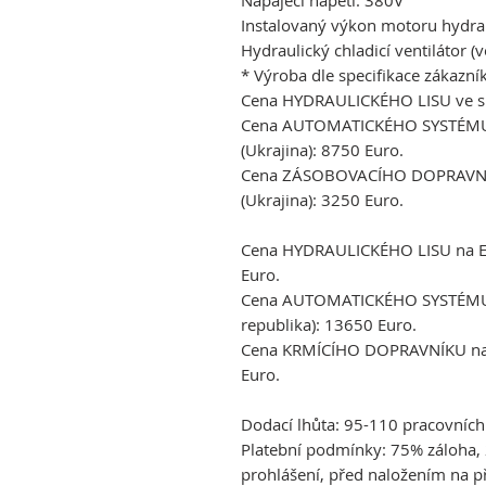
Instalovaný výkon motoru hydrau
Hydraulický chladicí ventilátor (v
* Výroba dle specifikace zákazní
Cena HYDRAULICKÉHO LISU ve skl
Cena AUTOMATICKÉHO SYSTÉMU 
(Ukrajina): 8750 Euro.
Cena ZÁSOBOVACÍHO DOPRAVNÍK
(Ukrajina): 3250 Euro.
Cena HYDRAULICKÉHO LISU na EX
Euro.
Cena AUTOMATICKÉHO SYSTÉMU 
republika):
136
50 Euro.
Cena KRMÍCÍHO DOPRAVNÍKU na s
Euro.
Dodací lhůta: 95-110 pracovních
Platební podmínky: 75% záloha, 
prohlášení, před naložením na p