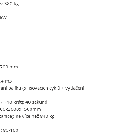
ež 380 kg
 kW
y: 700 mm
0,4 m3
ní balíku (5 lisovacích cyklů + vytlačení
í (1-10 krát): 40 sekund
: 2700x2600x1500mm
anice): ne více než 840 kg
: 80-160 l