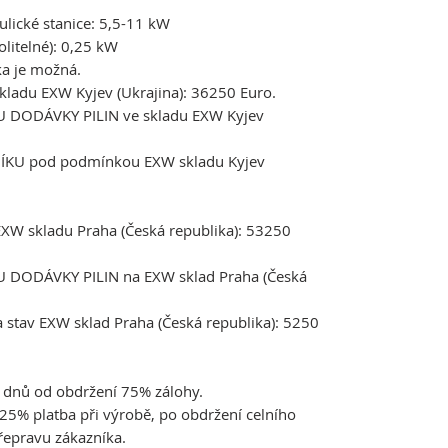
lické stanice: 5,5-11 kW
olitelné): 0,25 kW
ka je možná.
adu EXW Kyjev (Ukrajina): 36250 Euro.
DODÁVKY PILIN ve skladu EXW Kyjev
U pod podmínkou EXW skladu Kyjev
W skladu Praha (Česká republika):
53
250
DODÁVKY PILIN na EXW sklad Praha (Česká
tav EXW sklad Praha (Česká republika):
5
250
 dnů od obdržení 75% zálohy.
25% platba při výrobě, po obdržení celního
řepravu zákazníka.