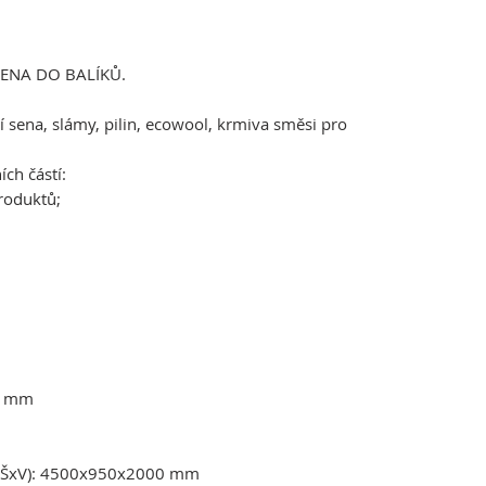
SENA DO BALÍKŮ.
 sena, slámy, pilin, ecowool, krmiva směsi pro
ch částí:
roduktů;
0 mm
DxŠxV): 4500x950x2000 mm