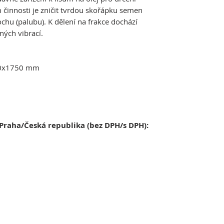
činnosti je zničit tvrdou skořápku semen
hu (palubu). K dělení na frakce dochází
ných vibrací.
00x1750 mm
raha/Česká republika (bez DPH/s DPH):