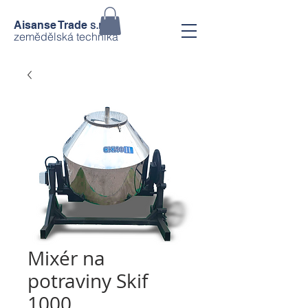
s.r.o.
Aisanse Trade
zemědělská technika
Mixér na
potraviny Skif
1000.