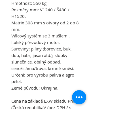
Hmotnost: 550 kg.
Rozměry mm: V1240 / Š480 /
H1520.
Matrix 308 mm s otvory od 2 do 8
mm.
Válcový systém se 3 mušlemi.
Italský převodový motor.
Suroviny: piliny (borovice, buk,
dub, habr, jasan atd.), slupky
slunečnice, obilný odpad,
seno/sláma/tráva, krmné směsi.
Určení: pro výrobu paliva a agro
pelet.
Země původu: Ukrajina.
Cena na základě EXW skladu Praha
(Česká republika)/ (bez DPH / s
DPH):
• PZ-350(M) 22 kW 380V (1500