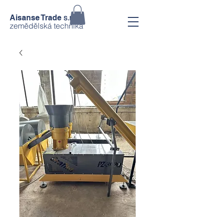
s.r.o.
Aisanse Trade
zemědělská technika