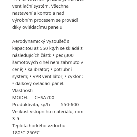
ventilační systém. Všechna
nastavení a kontrola nad
výrobním procesem se provádí
díky ovládacímu panelu.
Aerodynamický vysoušeč s
kapacitou až 550 kg/h se skládá z
následujících částí: • pec (300
šamotových cihel
není zahrnuto
v
ceně) • kalibrátor; • potrubní
systém; • VPR ventilátor; • cyklon;
• dálkový ovládací panel.
Vlastnosti
MODEL CHSA700
Produktivita, kg/h 550
-600
Velikost vstupního materiálu, mm
3-5
Teplota horkého vzduchu
180°
С
-250°
С