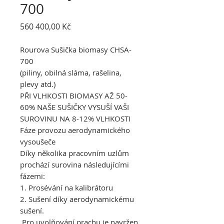
700
Cena
560 400,00 Kč
Rourova Sušička biomasy CHSA-
700
(piliny, obilná sláma, rašelina,
plevy atd.)
PŘI VLHKOSTI BIOMASY AŽ 50-
60% NAŠE SUŠIČKY VYSUŠÍ VAŠI
SUROVINU NA 8-12% VLHKOSTI
Fáze provozu aerodynamického
vysoušeče
Díky několika pracovním uzlům
prochází surovina následujícími
fázemi:
1. Prosévání na kalibrátoru
2. Sušení díky aerodynamickému
sušení.
Pro uvolňování prachu je navržen