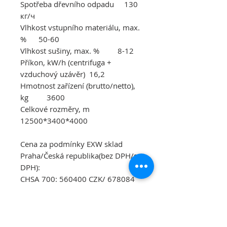
Spotřeba dřevního odpadu 130
кг
/
ч
Vlhkost vstupního materiálu, max.
% 50-60
Vlhkost sušiny, max. % 8-12
Příkon, kW/h (centrifuga +
vzduchový uzávěr) 16,2
Hmotnost zařízení (brutto/netto),
kg 3600
Celkové rozměry, m
12500*3400*4000
Cena za podmínky EXW sklad
Praha/Česká republika(bez DPH/s
DPH):
CHSA 700: 560400 CZK/ 678084
CZK
Cena za podmínky EXW skladu
Cherkasy/Ukrajina(bez DPH):